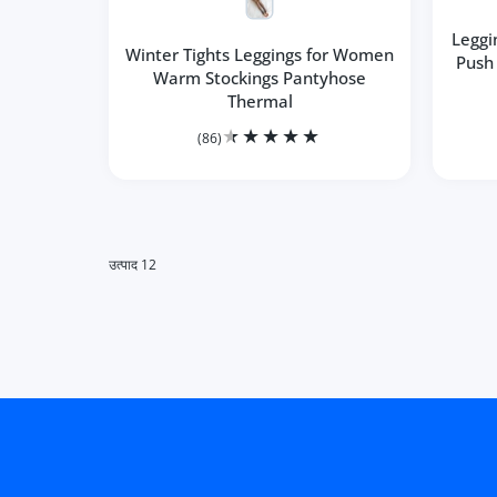
Leggi
Winter Tights Leggings for Women
Push
Warm Stockings Pantyhose
Thermal
(86)
12 उत्पाद
85g thin के लिए मात्रा बढ़ाएँ
rmal Grey 1 / 85g thin के लिए मात्रा बढ़ाएँ
Women&#39;s Fitness Gym Premium black / S / CHINA के लिए मात्रा 
sh Up Sports Women&#39;s Fitness Gym Premium black / S / CHINA क
Gym Workout Yoga Pants Women Leggings For Sport Fitness Leggings
Gym Workout Yoga Pants Women Leggings For Sport Fi
Seamless Fitness Yoga P
Seamless 
कार्ट में जोड़ें