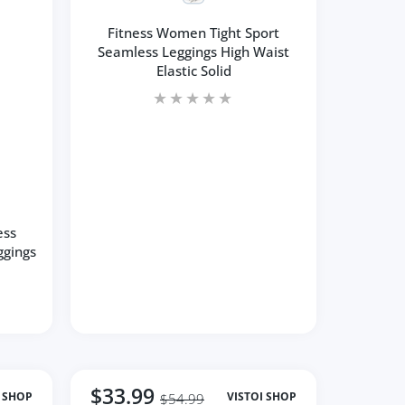
Fitness Women Tight Sport
Seamless Leggings High Waist
Elastic Solid
ess
ggings
$33.99
I SHOP
VISTOI SHOP
$54.99