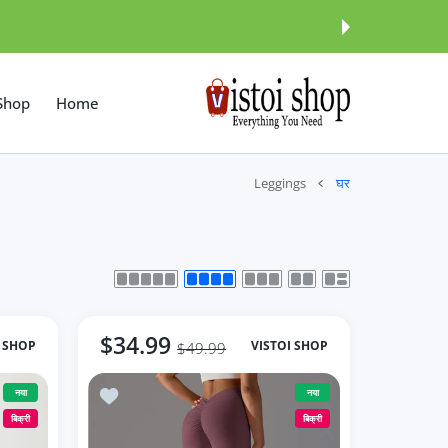
इसे छोड़कर सामग्
Shop
Home
Leggings
घर
$34.99
I SHOP
VISTOI SHOP
$49.99
nts Sports Clothes
नया
नया
बिक्री
बिक्री