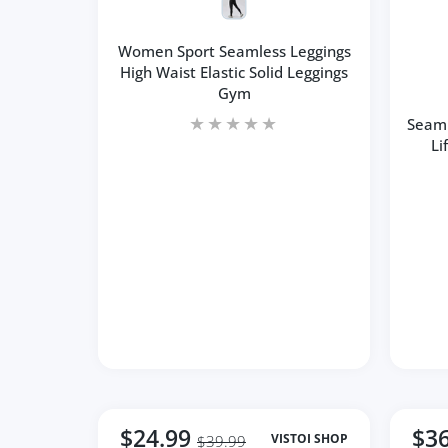
Women Sport Seamless Leggings
High Waist Elastic Solid Leggings
Gym
Seaml
Li
$24.99
$36
VISTOI SHOP
$39.99