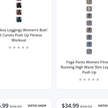
ess Leggings Women's Butt'
ft Curves Push Up Fitness
Workout
Yoga Pants Women Fitn
Running High Waist Slim Le
Push Up
.99
$34.99
VISTOI SHOP
VISTO
$56.99
$54.99