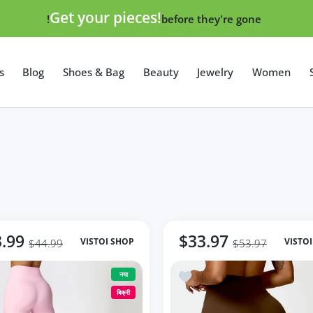
Get your pieces!
before they're gone!
s
Blog
Shoes & Bag
Beauty
Jewelry
Women
.99
$33.97
VISTOI SHOP
VISTO
$44.99
$53.97
amless Sports Gym Workout Clothes Stretchy
इच्छा सूची में जोड़ें Women Gym Workout Seamless Yoga Pa
नया
बिक्री