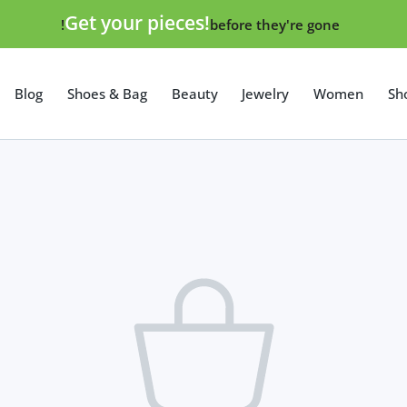
Get your pieces!
before they're gone!
Blog
Shoes & Bag
Beauty
Jewelry
Women
Sh