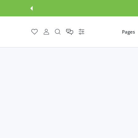
Pages
इच्छा-सूची
उपभोक्ता खाता
समायोजन