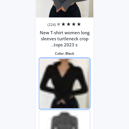
(224)
New T-shirt women long
sleeves turtleneck crop
tops 2023 s..
Color:
Black