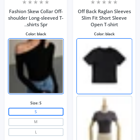
Fashion Skew Collar Off-
Off Back Raglan Sleeves
shoulder Long-sleeved T-
Slim Fit Short Sleeve
shirts Spr..
Open T-shirt
Color:
black
Color:
black
Size:
S
S
M
L