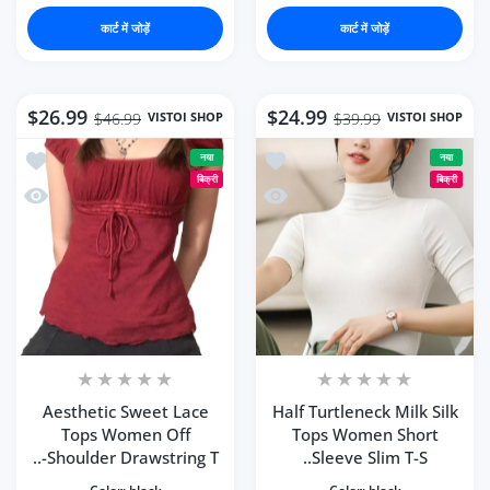
कार्ट में जोड़ें
कार्ट में जोड़ें
$26.99
$24.99
VISTOI SHOP
VISTOI SHOP
$46.99
$39.99
T-shirt
k Silk Tops Women Short Sleeve Slim T-Shirt
नया
नया
बिक्री
बिक्री
T-shirt
ilk Tops Women Short Sleeve Slim T-Shirt
Aesthetic Sweet Lace
Half Turtleneck Milk Silk
Tops Women Off
Tops Women Short
Shoulder Drawstring T-..
Sleeve Slim T-S..