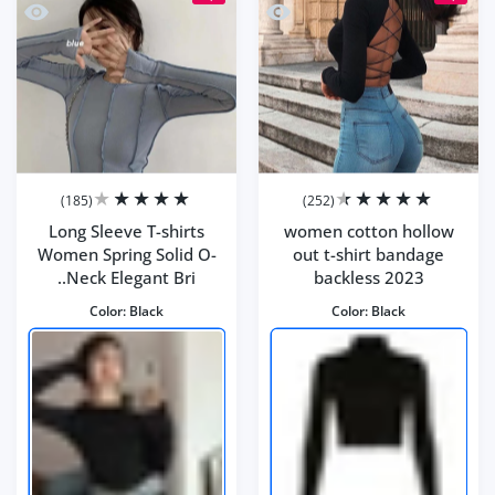
 Bright
llow out t-shirt bandage backless 2023
(185)
(252)
Long Sleeve T-shirts
women cotton hollow
Women Spring Solid O-
out t-shirt bandage
Neck Elegant Bri..
backless 2023
Color:
Black
Color:
Black