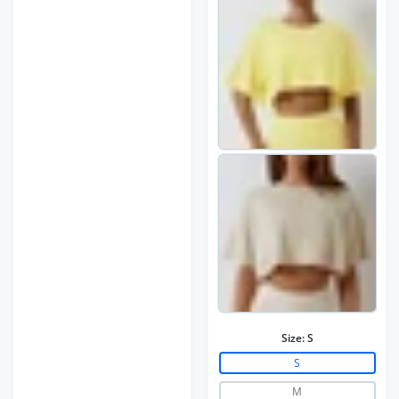
Size:
S
S
M