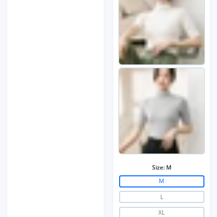
Size:
M
M
L
XL