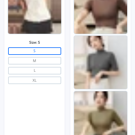
Size:
S
S
M
L
XL