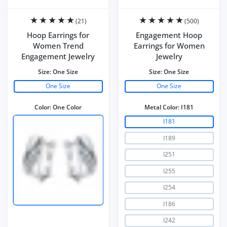
(21)
(500)
Hoop Earrings for
Engagement Hoop
Women Trend
Earrings for Women
Engagement Jewelry
Jewelry
Size:
One Size
Size:
One Size
One Size
One Size
Color:
One Color
Metal Color:
I181
I181
I189
I251
I255
I254
I186
I242