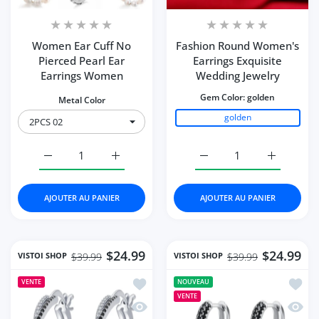
Women Ear Cuff No
Fashion Round Women's
Pierced Pearl Ear
Earrings Exquisite
Earrings Women
Wedding Jewelry
Gem Color:
golden
Metal Color
golden
Augmenter la quantité de Women Ear Cuff No Pierced P
Augmenter la quantité de Women Ear Cuff
Augmenter la quantité 
Augmenter
AJOUTER AU PANIER
AJOUTER AU PANIER
$24.99
$24.99
VISTOI SHOP
VISTOI SHOP
$39.99
$39.99
Ajouter à la liste de souhaits New E
Ajoute
VENTE
NOUVEAU
VENTE
Aperçu rapide New Engagement Hoop 
Aperçu