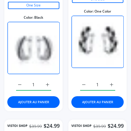
One Size
Color:
One Color
Color:
Black
Augmenter la quantité de Black Earrings for Women Class
Augmenter la quantité de Black Earrings f
Augmenter la quantité d
Augmenter 
AJOUTER AU PANIER
AJOUTER AU PANIER
$24.99
$24.99
VISTOI SHOP
VISTOI SHOP
$39.99
$39.99