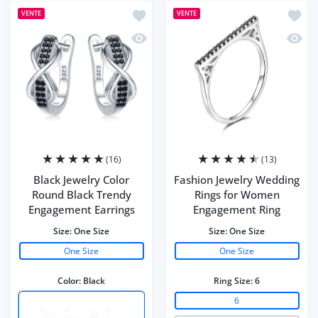
Ajouter à la liste de souhaits Black 
Ajoute
VENTE
VENTE
Aperçu rapide Black Jewelry Color Ro
Aperç
(16)
(13)
Black Jewelry Color
Fashion Jewelry Wedding
Round Black Trendy
Rings for Women
Engagement Earrings
Engagement Ring
Size:
One Size
Size:
One Size
One Size
One Size
Color:
Black
Ring Size:
6
6