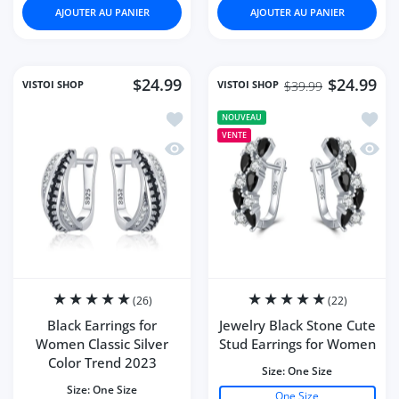
AJOUTER AU PANIER
AJOUTER AU PANIER
$24.99
$24.99
VISTOI SHOP
VISTOI SHOP
$39.99
Ajouter à la liste de souhaits Black E
Ajoute
NOUVEAU
VENTE
Aperçu rapide Black Earrings for Wome
Aperçu
(26)
(22)
Black Earrings for
Jewelry Black Stone Cute
Women Classic Silver
Stud Earrings for Women
Color Trend 2023
Size:
One Size
Size:
One Size
One Size