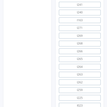
I241
I240
I163
I271
I269
I268
I266
I265
I264
I263
I262
I259
I225
I023