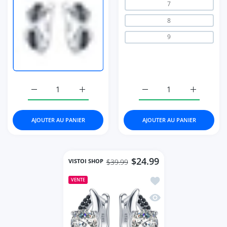
7
8
9
Augmenter la quantité de Black Jewelry Color Round Bla
Augmenter la quantité de Black Jewelry C
AJOUTER AU PANIER
AJOUTER AU PANIER
$24.99
VISTOI SHOP
$39.99
Ajouter à la liste de
VENTE
Aperçu rapide Round 