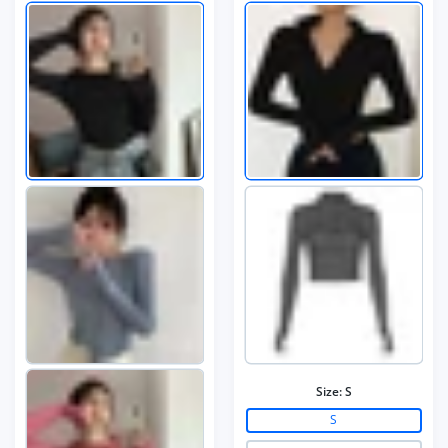
Size:
S
S