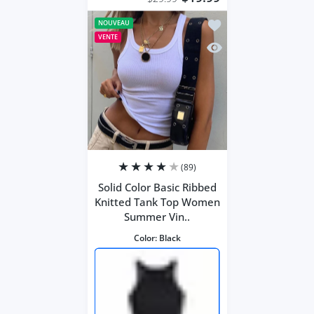
Ajouter à la liste de
NOUVEAU
VENTE
Aperçu rapide Solid 
(89)
Solid Color Basic Ribbed
Knitted Tank Top Women
Summer Vin..
Color:
Black