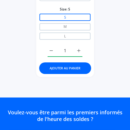
Size:
S
S
M
L
Augmenter la quantité de Solid Color B
Augmenter la quantité de 
AJOUTER AU PANIER
Voulez-vous être parmi les premiers informés
de l'heure des soldes ?