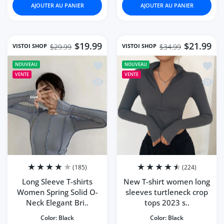
AJOUTER AU PANIER
AJOUTER AU PANIER
$19.99
$21.99
VISTOI SHOP
VISTOI SHOP
$29.99
$34.99
Ajouter à la liste de souhaits Long Sl
Ajoute
NOUVEAU
NOUVEAU
VENTE
VENTE
Aperçu rapide Long Sleeve T-shirts W
Aperçu
(185)
(224)
Long Sleeve T-shirts
New T-shirt women long
Women Spring Solid O-
sleeves turtleneck crop
Neck Elegant Bri..
tops 2023 s..
Color:
Black
Color:
Black