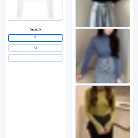
Size:
S
S
M
L