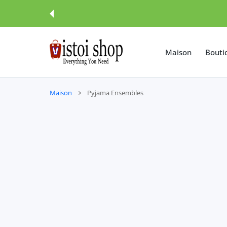
SER AU CONTENU
Maison
Bouti
Maison
Pyjama Ensembles