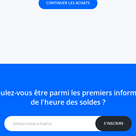
CONTINUER LES ACHATS
ulez-vous être parmi les premiers infor
de l'heure des soldes ?
S'INSCRIRE