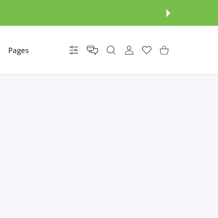
Pages
Réglages
COMPTE D'UTILISATEUR
Liste de souhaits
Panier