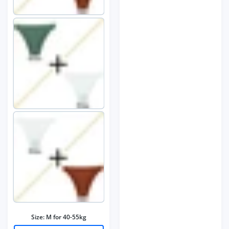
Size:
M for 40-55kg