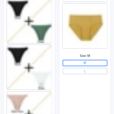
Size:
M
M
L