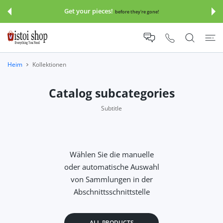
UM INHALT
Get your pieces!
before they're gone!
Heim
Kollektionen
Catalog subcategories
Subtitle
Wählen Sie die manuelle
oder automatische Auswahl
von Sammlungen in der
Abschnittsschnittstelle
ALL PRODUCTS