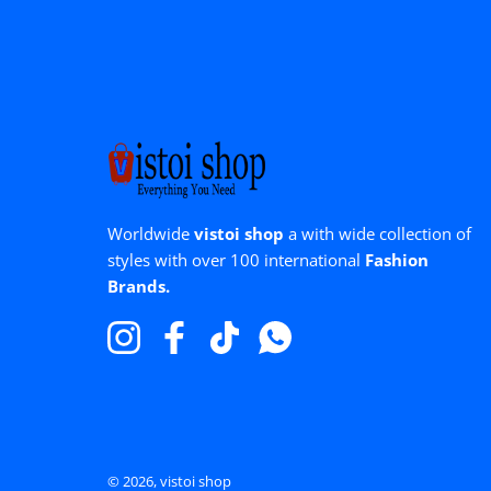
Worldwide
vistoi shop
a with wide collection of
styles with over 100 international
Fashion
Brands.
Instagram
Facebook
TikTok
WhatsApp
Nah dran
SALE
© 2026,
vistoi shop
Black Jewelry Color ...