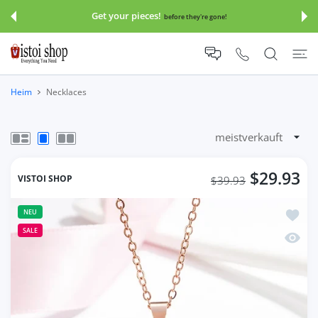
UM INHALT
Get your pieces!
before they're gone!
Heim
Necklaces
$29.93
VISTOI SHOP
$39.93
Zur Wu
NEU
SALE
Schnel