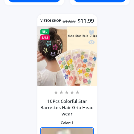
$11.99
VISTOI SHOP
$19.99
Zur Wunschliste hinzu
NEU
SALE
Schnellansicht 10Pcs C
10Pcs Colorful Star
Barrettes Hair Grip Head
wear
Color:
1