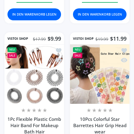
IN DEN WARENKORB LEGEN
IN DEN WARENKORB LEGEN
$9.99
$11.99
VISTOI SHOP
VISTOI SHOP
$17.99
$19.99
Zur Wunschliste hinzufügen 1Pc Flexi
Zur Wu
NEU
NEU
SALE
SALE
Schnellansicht 1Pc Flexible Plastic C
Schnel
1Pc Flexible Plastic Comb
10Pcs Colorful Star
Hair Band For Makeup
Barrettes Hair Grip Head
Bath Hair
wear