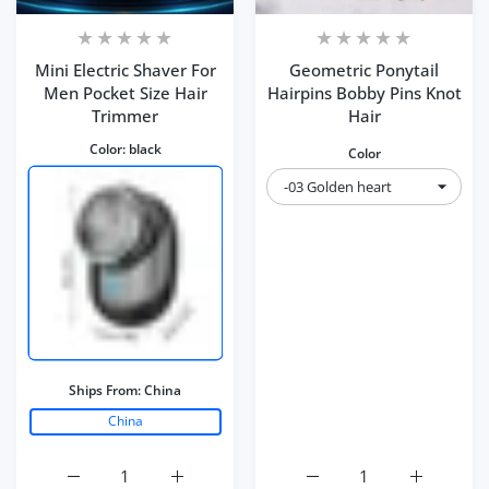
Mini Electric Shaver For
Geometric Ponytail
Men Pocket Size Hair
Hairpins Bobby Pins Knot
Trimmer
Hair
Color:
black
Color
Ships From:
China
China
Erhöhe die Menge für Mini Electric Shaver For Men Pocke
Erhöhe die Menge für Mini Electric Shaver
Erhöhe die Menge für Ge
Erhöhe die