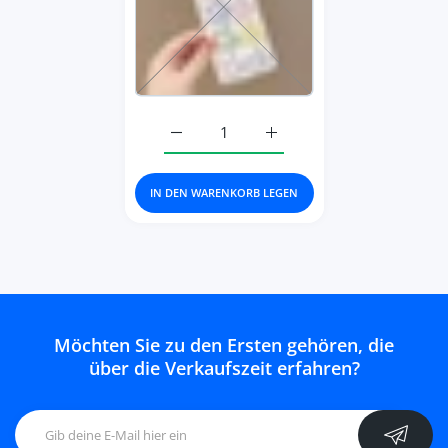
Erhöhe die Menge für 10Pcs Colorful Sta
Erhöhe die Menge für 10Pc
IN DEN WARENKORB LEGEN
Möchten Sie zu den Ersten gehören, die
über die Verkaufszeit erfahren?