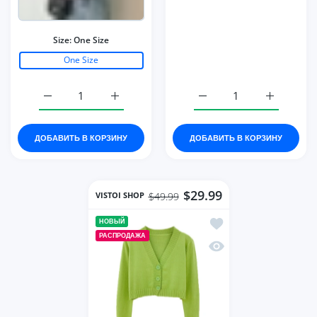
Size:
One Size
One Size
Увеличить количество New Pullover Women Turtleneck 
Увеличить количество New Pullover Wome
Увеличить количество Wo
Увеличить 
ДОБАВИТЬ В КОРЗИНУ
ДОБАВИТЬ В КОРЗИНУ
$29.99
VISTOI SHOP
$49.99
Добавить в список же
НОВЫЙ
РАСПРОДАЖА
Быстрый просмотр Kni