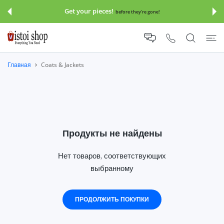
 КОНТЕНТУ
Get your pieces!
before they're gone!
Главная
Coats & Jackets
Продукты не найдены
Нет товаров, соответствующих
выбранному
ПРОДОЛЖИТЬ ПОКУПКИ