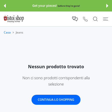
TE AI CONTENUTI
Get your pieces!
before they're gone!
Casa
Jeans
Nessun prodotto trovato
Non ci sono prodotti corrispondenti alla
selezione
CONTINUA LO SHOPPING