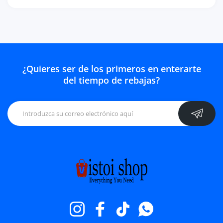
¿Quieres ser de los primeros en enterarte
del tiempo de rebajas?
Instagram
Facebook
TikTok
Whatsapp