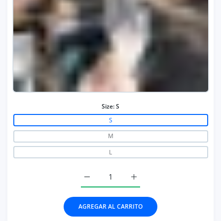
Size:
S
S
M
L
Aumentar cantidad para Ruched Solid W
Aumentar cantidad para R
AGREGAR AL CARRITO