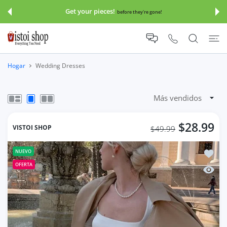
E AL CONTENIDO
Get your pieces!
before they're gone!
Hogar
Wedding Dresses
$28.99
VISTOI SHOP
$49.99
Añadir
NUEVO
OFERTA
Vista 