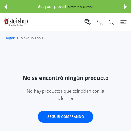
E AL CONTENIDO
Get your pieces!
before they're gone!
Hogar
Makeup Tools
No se encontró ningún producto
No hay productos que coincidan con la
selección
SEGUIR COMPRANDO