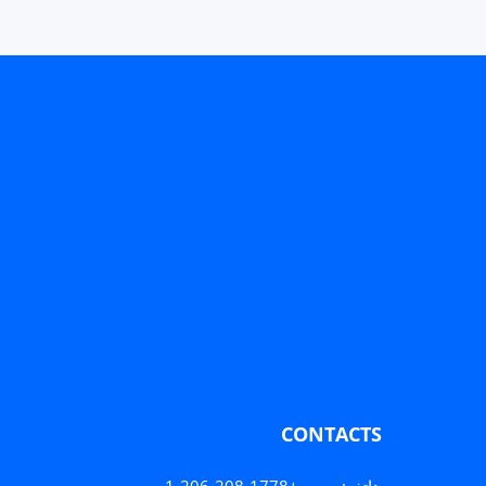
Boots Short Knitting Platform Boots Aut
زيادة كمية Women Boots Men Winter Shoes Winter Boots Shoes 2023 Black / 4
زيادة كمية Women Boots Men Winter Shoes Winter Boots Shoes 2023 Black / 4
أضف إلى السلة
CONTACTS