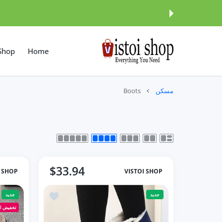
المحتوى
Shop
Home
مسكن
Boots
$33.94
I SHOP
VISTOI SHOP
أضف إلى قائمة الامنيات er 2023 New In Ankle Boots For Winter
جديد
جديد
تخفيض ا